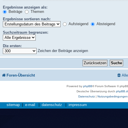
Ergebnisse anzeigen als:
Beiträge
Themen
Ergebnisse sortieren nach:
Aufsteigend
Absteigend
Suchzeitraum begrenzen:
Die ersten:
Zeichen der Beiträge anzeigen
Foren-Übersicht
All
Powered by
phpBB
® Forum Software © phpBB
Deutsche Übersetzung durch
phpBB.d
Datenschutz
|
Nutzungsbedingungen
sitemap
|
e-mail
|
datenschutz
|
impressum