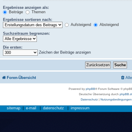
Ergebnisse anzeigen als:
Beiträge
Themen
Ergebnisse sortieren nach:
Aufsteigend
Absteigend
Suchzeitraum begrenzen:
Die ersten:
Zeichen der Beiträge anzeigen
Foren-Übersicht
All
Powered by
phpBB
® Forum Software © phpBB
Deutsche Übersetzung durch
phpBB.d
Datenschutz
|
Nutzungsbedingungen
sitemap
|
e-mail
|
datenschutz
|
impressum