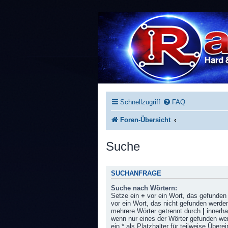
Schnellzugriff
FAQ
Foren-Übersicht
Suche
SUCHANFRAGE
Suche nach Wörtern:
Setze ein
+
vor ein Wort, das gefunde
vor ein Wort, das nicht gefunden werde
mehrere Wörter getrennt durch
|
innerha
wenn nur eines der Wörter gefunden w
ein * als Platzhalter für teilweise Über