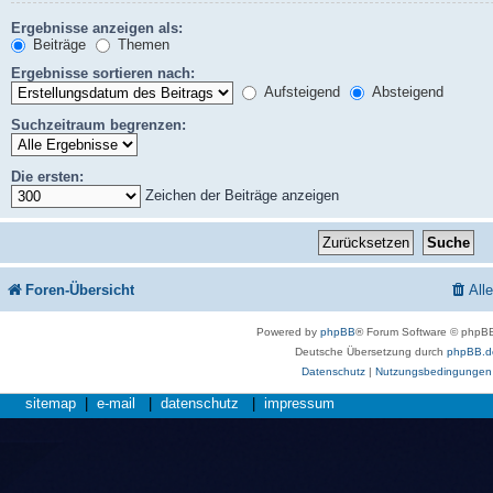
Ergebnisse anzeigen als:
Beiträge
Themen
Ergebnisse sortieren nach:
Aufsteigend
Absteigend
Suchzeitraum begrenzen:
Die ersten:
Zeichen der Beiträge anzeigen
Foren-Übersicht
All
Powered by
phpBB
® Forum Software © phpBB
Deutsche Übersetzung durch
phpBB.d
Datenschutz
|
Nutzungsbedingungen
sitemap
|
e-mail
|
datenschutz
|
impressum