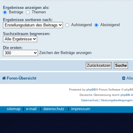
Ergebnisse anzeigen als:
Beiträge
Themen
Ergebnisse sortieren nach:
Aufsteigend
Absteigend
Suchzeitraum begrenzen:
Die ersten:
Zeichen der Beiträge anzeigen
Foren-Übersicht
All
Powered by
phpBB
® Forum Software © phpBB
Deutsche Übersetzung durch
phpBB.d
Datenschutz
|
Nutzungsbedingungen
sitemap
|
e-mail
|
datenschutz
|
impressum