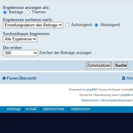
Ergebnisse anzeigen als:
Beiträge
Themen
Ergebnisse sortieren nach:
Aufsteigend
Absteigend
Suchzeitraum begrenzen:
Die ersten:
Zeichen der Beiträge anzeigen
Foren-Übersicht
All
Powered by
phpBB
® Forum Software © phpBB
Deutsche Übersetzung durch
phpBB.d
Datenschutz
|
Nutzungsbedingungen
sitemap
|
e-mail
|
datenschutz
|
impressum