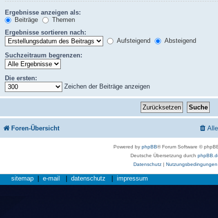
Ergebnisse anzeigen als:
Beiträge
Themen
Ergebnisse sortieren nach:
Aufsteigend
Absteigend
Suchzeitraum begrenzen:
Die ersten:
Zeichen der Beiträge anzeigen
Foren-Übersicht
All
Powered by
phpBB
® Forum Software © phpBB
Deutsche Übersetzung durch
phpBB.d
Datenschutz
|
Nutzungsbedingungen
sitemap
|
e-mail
|
datenschutz
|
impressum