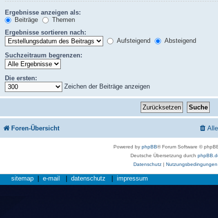
Ergebnisse anzeigen als:
Beiträge
Themen
Ergebnisse sortieren nach:
Aufsteigend
Absteigend
Suchzeitraum begrenzen:
Die ersten:
Zeichen der Beiträge anzeigen
Foren-Übersicht
All
Powered by
phpBB
® Forum Software © phpBB
Deutsche Übersetzung durch
phpBB.d
Datenschutz
|
Nutzungsbedingungen
sitemap
|
e-mail
|
datenschutz
|
impressum