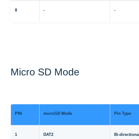
8
-
-
Micro SD Mode
PIN
microSD Mode
Pin Type
1
DAT2
Bi-directiona