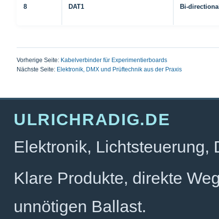
8
DAT1
Bi-directiona
Vorherige Seite:
Kabelverbinder für Experimentierboards
Nächste Seite:
Elektronik, DMX und Prüftechnik aus der Praxis
ULRICHRADIG.DE
Elektronik, Lichtsteuerung,
Klare Produkte, direkte We
unnötigen Ballast.