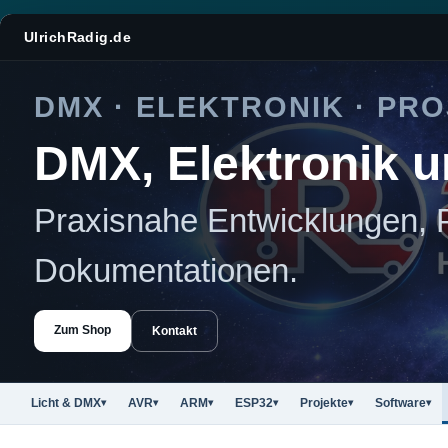
UlrichRadig.de
DMX · ELEKTRONIK · PR
DMX, Elektronik u
Praxisnahe Entwicklungen, 
Dokumentationen.
Zum Shop
Kontakt
Licht & DMX
AVR
ARM
ESP32
Projekte
Software
▾
▾
▾
▾
▾
▾