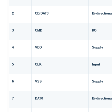
2
CD/DAT3
Bi-directiona
3
CMD
I/O
4
VDD
Supply
5
CLK
Input
6
VSS
Supply
7
DAT0
Bi-directiona