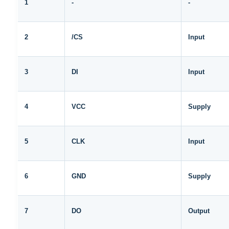
1
-
-
2
/CS
Input
3
DI
Input
4
VCC
Supply
5
CLK
Input
6
GND
Supply
7
DO
Output