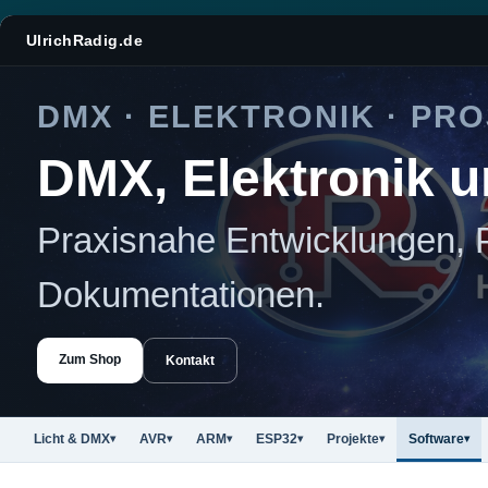
UlrichRadig.de
DMX · ELEKTRONIK · PR
DMX, Elektronik u
Praxisnahe Entwicklungen, 
Dokumentationen.
Zum Shop
Kontakt
Licht & DMX
AVR
ARM
ESP32
Projekte
Software
▾
▾
▾
▾
▾
▾